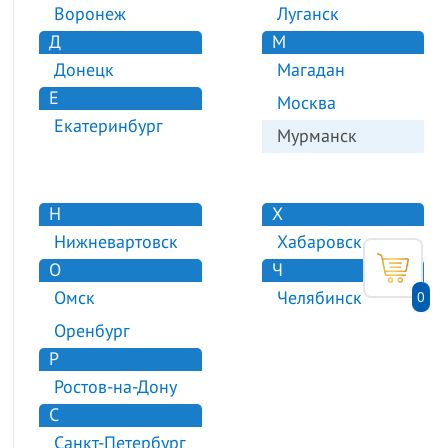
Воронеж
Луганск
Д
М
Донецк
Магадан
Е
Москва
Екатеринбург
Мурманск
Н
Х
Нижневартовск
Хабаровск
О
Ч
Омск
Челябинск
0
Оренбург
Р
Ростов-на-Дону
С
Санкт-Петербург