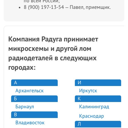
по всей России;
8 (900) 197-13-54 ‒ Павел, приемщик.
Компания Радуга принимает
микросхемы и другой лом
радиодеталей в следующих
городах:
А
И
Архангельск
Иркутск
Б
К
Барнаул
Калининград
В
Краснодар
Владивосток
Л