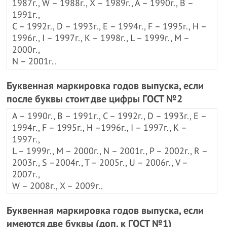
1987г., W – 1988г., Х – 1989г., А – 1990г., B –
1991г.,
С – 1992г., D – 1993г., Е – 1994г., F – 1995г., Н –
1996г., I – 1997г., К – 1998г., L – 1999г., М –
2000г.,
N – 2001г..
Буквенная маркировка годов выпуска, если
после буквы стоит две цифры ГОСТ №2
А – 1990г., B – 1991г., С – 1992г., D – 1993г., Е –
1994г., F – 1995г., Н –1996г., I – 1997г., К –
1997г.,
L – 1999г., М – 2000г., N – 2001г., Р – 2002г., R –
2003г., S –2004г., Т – 2005г., U – 2006г., V –
2007г.,
W – 2008г., X – 2009г..
Буквенная маркировка годов выпуска, если
имеются две буквы (доп. к ГОСТ №1)