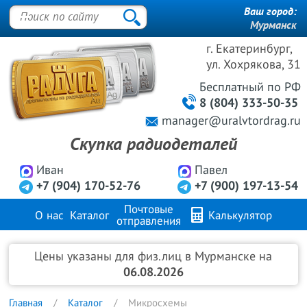
Ваш город:
Мурманск
г. Екатеринбург,
ул. Хохрякова, 31
Бесплатный
по РФ
8 (804) 333-50-35
manager@uralvtordrag.ru
Скупка радиодеталей
Иван
Павел
+7 (904) 170-52-76
+7 (900) 197-13-54
Почтовые
О нас
Каталог
Калькулятор
отправления
Продажа металлов
FAQ
Контакты
Цены указаны для физ.лиц в Мурманске на
06.08.2026
Главная
Каталог
Микросхемы