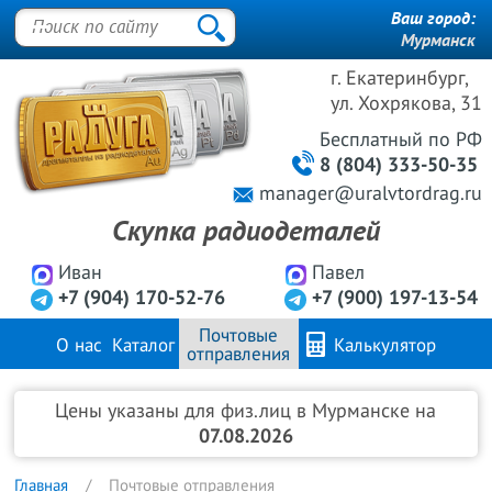
Ваш город:
Мурманск
г. Екатеринбург,
ул. Хохрякова, 31
Бесплатный
по РФ
8 (804) 333-50-35
manager@uralvtordrag.ru
Скупка радиодеталей
Иван
Павел
+7 (904) 170-52-76
+7 (900) 197-13-54
Почтовые
О нас
Каталог
Калькулятор
отправления
Продажа металлов
FAQ
Контакты
Цены указаны для физ.лиц в Мурманске на
07.08.2026
Главная
Почтовые отправления