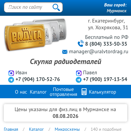
Ваш город:
Мурманск
г. Екатеринбург,
ул. Хохрякова, 31
Бесплатный
по РФ
8 (804) 333-50-35
manager@uralvtordrag.ru
Скупка радиодеталей
Иван
Павел
+7 (904) 170-52-76
+7 (900) 197-13-54
Почтовые
О нас
Каталог
Калькулятор
отправления
Продажа металлов
FAQ
Контакты
Цены указаны для физ.лиц в Мурманске на
08.08.2026
Главная
Каталог
Микросхемы
140 и подобные