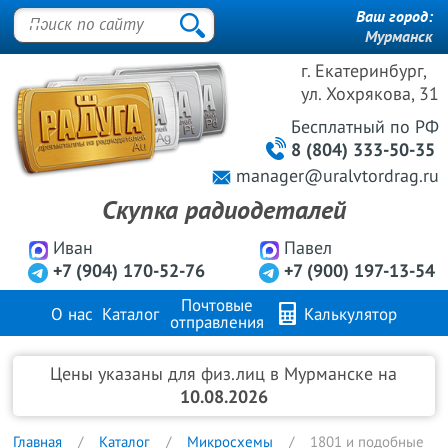
Ваш город:
Мурманск
г. Екатеринбург,
ул. Хохрякова, 31
Бесплатный
по РФ
8 (804) 333-50-35
manager@uralvtordrag.ru
Скупка радиодеталей
Иван
Павел
+7 (904) 170-52-76
+7 (900) 197-13-54
Почтовые
О нас
Каталог
Калькулятор
отправления
Продажа металлов
FAQ
Контакты
Цены указаны для физ.лиц в Мурманске на
10.08.2026
Главная
Каталог
Микросхемы
1801 и подобные