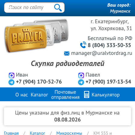
Ваш город:
Мурманск
г. Екатеринбург,
ул. Хохрякова, 31
Бесплатный
по РФ
8 (804) 333-50-35
manager@uralvtordrag.ru
Скупка радиодеталей
Иван
Павел
+7 (904) 170-52-76
+7 (900) 197-13-54
Почтовые
О нас
Каталог
Калькулятор
отправления
Продажа металлов
FAQ
Контакты
Цены указаны для физ.лиц в Мурманске на
08.08.2026
Главная
Каталог
Микросхемы
КМ 555 и