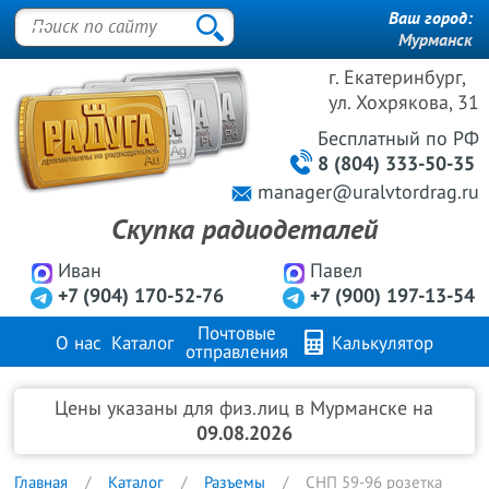
Ваш город:
Мурманск
г. Екатеринбург,
ул. Хохрякова, 31
Бесплатный
по РФ
8 (804) 333-50-35
manager@uralvtordrag.ru
Скупка радиодеталей
Иван
Павел
+7 (904) 170-52-76
+7 (900) 197-13-54
Почтовые
О нас
Каталог
Калькулятор
отправления
Продажа металлов
FAQ
Контакты
Цены указаны для физ.лиц в Мурманске на
09.08.2026
Главная
Каталог
Разъемы
СНП 59-96 розетка