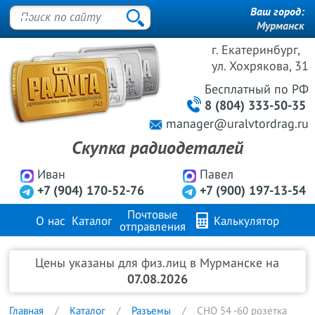
Ваш город:
Мурманск
г. Екатеринбург,
ул. Хохрякова, 31
Бесплатный
по РФ
8 (804) 333-50-35
manager@uralvtordrag.ru
Скупка радиодеталей
Иван
Павел
+7 (904) 170-52-76
+7 (900) 197-13-54
Почтовые
О нас
Каталог
Калькулятор
отправления
Продажа металлов
FAQ
Контакты
Цены указаны для физ.лиц в Мурманске на
07.08.2026
Главная
Каталог
Разъемы
СНО 54 -60 розетка