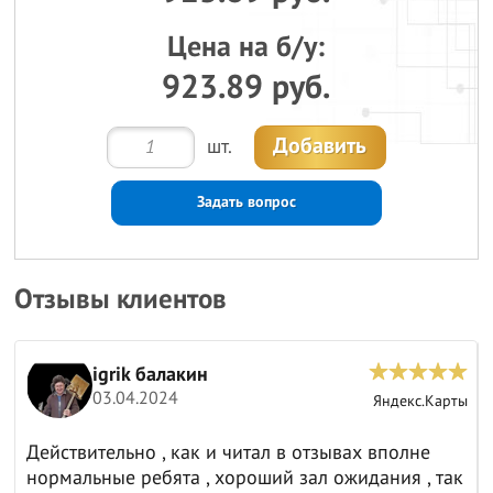
Цена на б/у:
923.89 руб.
Добавить
шт.
Задать вопрос
Отзывы клиентов
igrik балакин
03.04.2024
ы
Яндекс.Карты
Действительно , как и читал в отзывах вполне
нормальные ребята , хороший зал ожидания , так