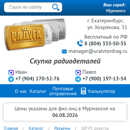
Ваш город:
Мурманск
г. Екатеринбург,
ул. Хохрякова, 31
Бесплатный
по РФ
8 (804) 333-50-35
manager@uralvtordrag.ru
Скупка радиодеталей
Иван
Павел
+7 (904) 170-52-76
+7 (900) 197-13-54
Почтовые
О нас
Каталог
Калькулятор
отправления
Продажа металлов
FAQ
Контакты
Цены указаны для физ.лиц в Мурманске на
06.08.2026
Главная
Каталог
Разъемы
ШР РС розетка