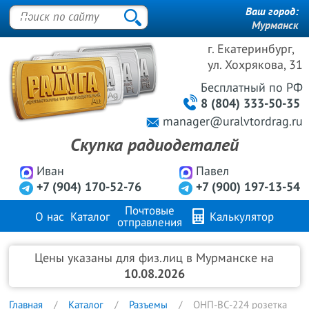
Ваш город:
Мурманск
г. Екатеринбург,
ул. Хохрякова, 31
Бесплатный
по РФ
8 (804) 333-50-35
manager@uralvtordrag.ru
Скупка радиодеталей
Иван
Павел
+7 (904) 170-52-76
+7 (900) 197-13-54
Почтовые
О нас
Каталог
Калькулятор
отправления
Продажа металлов
FAQ
Контакты
Цены указаны для физ.лиц в Мурманске на
10.08.2026
Главная
Каталог
Разъемы
ОНП-ВС-224 розетка