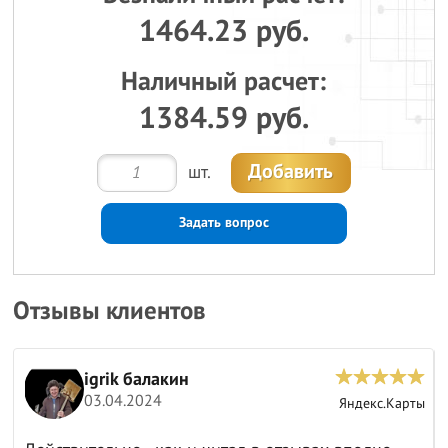
1464.23 руб.
Наличный расчет:
1384.59 руб.
Добавить
шт.
Задать вопрос
Отзывы клиентов
igrik балакин
03.04.2024
ы
Яндекс.Карты