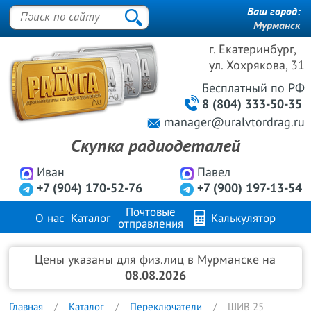
Ваш город:
Мурманск
г. Екатеринбург,
ул. Хохрякова, 31
Бесплатный
по РФ
8 (804) 333-50-35
manager@uralvtordrag.ru
Скупка радиодеталей
Иван
Павел
+7 (904) 170-52-76
+7 (900) 197-13-54
Почтовые
О нас
Каталог
Калькулятор
отправления
Продажа металлов
FAQ
Контакты
Цены указаны для физ.лиц в Мурманске на
08.08.2026
Главная
Каталог
Переключатели
ШИВ 25