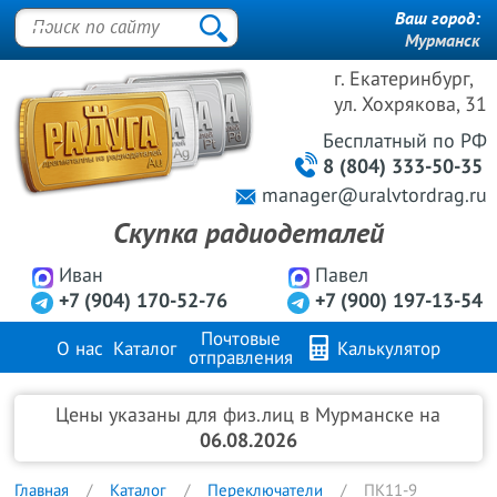
Ваш город:
Мурманск
г. Екатеринбург,
ул. Хохрякова, 31
Бесплатный
по РФ
8 (804) 333-50-35
manager@uralvtordrag.ru
Скупка радиодеталей
Иван
Павел
+7 (904) 170-52-76
+7 (900) 197-13-54
Почтовые
О нас
Каталог
Калькулятор
отправления
Продажа металлов
FAQ
Контакты
Цены указаны для физ.лиц в Мурманске на
06.08.2026
Главная
Каталог
Переключатели
ПК11-9