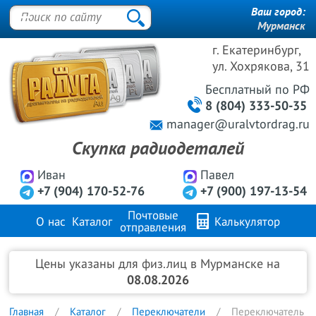
Ваш город:
Мурманск
г. Екатеринбург,
ул. Хохрякова, 31
Бесплатный
по РФ
8 (804) 333-50-35
manager@uralvtordrag.ru
Скупка радиодеталей
Иван
Павел
+7 (904) 170-52-76
+7 (900) 197-13-54
Почтовые
О нас
Каталог
Калькулятор
отправления
Продажа металлов
FAQ
Контакты
Цены указаны для физ.лиц в Мурманске на
08.08.2026
Главная
Каталог
Переключатели
Переключатель