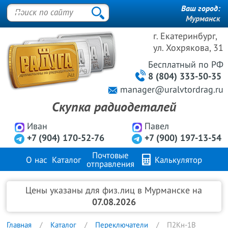
Ваш город:
Мурманск
г. Екатеринбург,
ул. Хохрякова, 31
Бесплатный
по РФ
8 (804) 333-50-35
manager@uralvtordrag.ru
Скупка радиодеталей
Иван
Павел
+7 (904) 170-52-76
+7 (900) 197-13-54
Почтовые
О нас
Каталог
Калькулятор
отправления
Продажа металлов
FAQ
Контакты
Цены указаны для физ.лиц в Мурманске на
07.08.2026
Главная
Каталог
Переключатели
П2Кн-1В