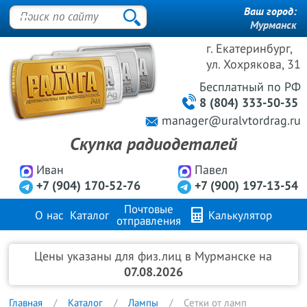
Ваш город:
Мурманск
г. Екатеринбург,
ул. Хохрякова, 31
Бесплатный
по РФ
8 (804) 333-50-35
manager@uralvtordrag.ru
Скупка радиодеталей
Иван
Павел
+7 (904) 170-52-76
+7 (900) 197-13-54
Почтовые
О нас
Каталог
Калькулятор
отправления
Продажа металлов
FAQ
Контакты
Цены указаны для физ.лиц в Мурманске на
07.08.2026
Главная
Каталог
Лампы
Сетки от ламп