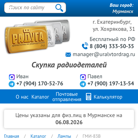
Ваш город:
Мурманск
г. Екатеринбург,
ул. Хохрякова, 31
Бесплатный
по РФ
8 (804) 333-50-35
manager@uralvtordrag.ru
Скупка радиодеталей
Иван
Павел
+7 (904) 170-52-76
+7 (900) 197-13-54
Почтовые
О нас
Каталог
Калькулятор
отправления
Продажа металлов
FAQ
Контакты
Цены указаны для физ.лиц в Мурманске на
06.08.2026
Главная
Каталог
Лампы
ГМИ-83В