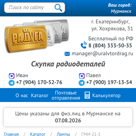
Ваш город:
Мурманск
г. Екатеринбург,
ул. Хохрякова, 31
Бесплатный
по РФ
8 (804) 333-50-35
manager@uralvtordrag.ru
Скупка радиодеталей
Иван
Павел
+7 (904) 170-52-76
+7 (900) 197-13-54
Почтовые
О нас
Каталог
Калькулятор
отправления
Продажа металлов
FAQ
Контакты
Цены указаны для физ.лиц в Мурманске на
07.08.2026
Главная
Каталог
Лампы
ГМИ-21-1