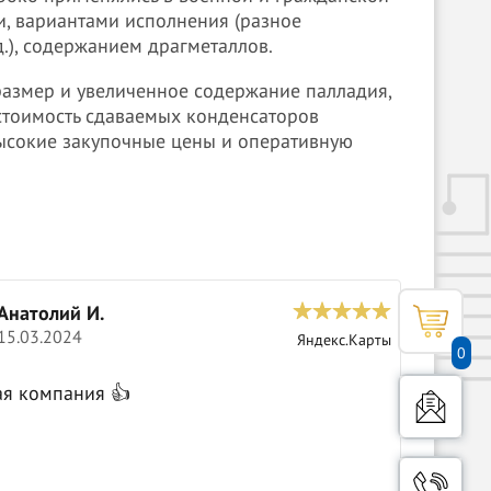
и, вариантами исполнения (разное
.), содержанием драгметаллов.
азмер и увеличенное содержание палладия,
 стоимость сдаваемых конденсаторов
высокие закупочные цены и оперативную
Анатолий И.
С
15.03.2024
0
Яндекс.Карты
0
Крутые 
ая компания 👍