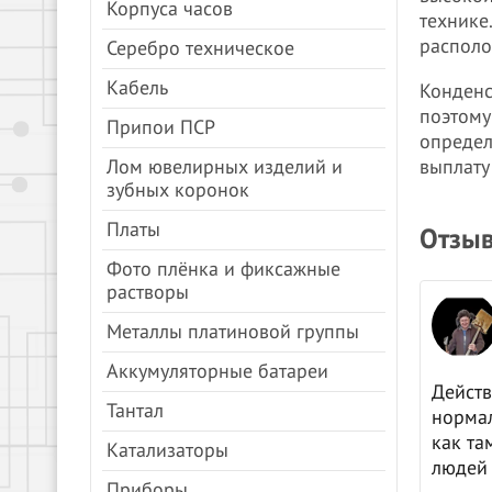
Корпуса часов
технике
располо
Серебро техническое
Кабель
Конденс
поэтому
Припои ПСР
определ
Лом ювелирных изделий и
выплату
зубных коронок
Платы
Отзыв
Фото плёнка и фиксажные
растворы
Анна Молочкова
Металлы платиновой группы
08.04.2024
Яндекс.Карты
Аккумуляторные батареи
цены, все быстро.
Действ
Тантал
нормал
как та
Катализаторы
людей 
Приборы