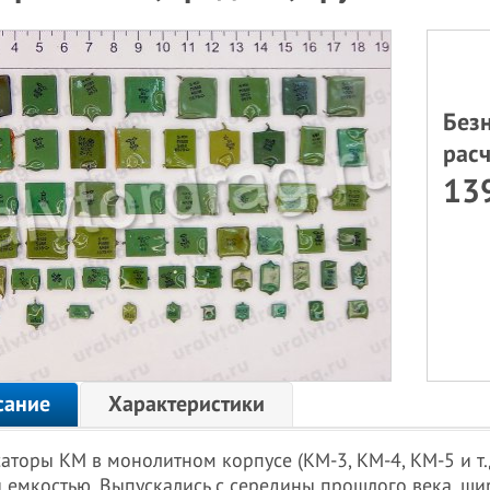
Без
расч
13
сание
Характеристики
аторы КМ в монолитном корпусе (КМ-3, КМ-4, КМ-5 и т
 емкостью. Выпускались с середины прошлого века, ш