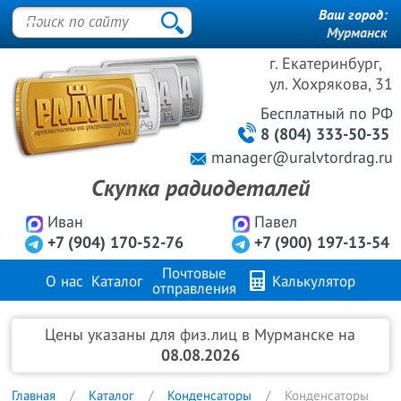
Ваш город:
Мурманск
г. Екатеринбург,
ул. Хохрякова, 31
Бесплатный
по РФ
8 (804) 333-50-35
manager@uralvtordrag.ru
Скупка радиодеталей
Иван
Павел
+7 (904) 170-52-76
+7 (900) 197-13-54
Почтовые
О нас
Каталог
Калькулятор
отправления
Продажа металлов
FAQ
Контакты
Цены указаны для физ.лиц в Мурманске на
08.08.2026
Главная
Каталог
Конденсаторы
Конденсаторы