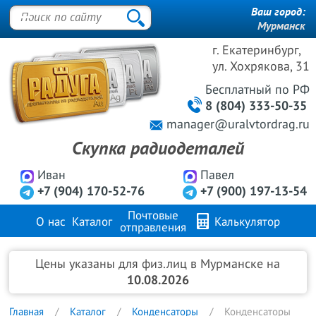
Ваш город:
Мурманск
г. Екатеринбург,
ул. Хохрякова, 31
Бесплатный
по РФ
8 (804) 333-50-35
manager@uralvtordrag.ru
Скупка радиодеталей
Иван
Павел
+7 (904) 170-52-76
+7 (900) 197-13-54
Почтовые
О нас
Каталог
Калькулятор
отправления
Продажа металлов
FAQ
Контакты
Цены указаны для физ.лиц в Мурманске на
10.08.2026
Главная
Каталог
Конденсаторы
Конденсаторы