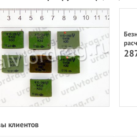
Без
расч
287
ы клиентов