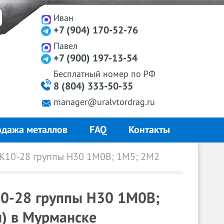
Иван
+7 (904) 170-52-76
Павел
+7 (900) 197-13-54
Бесплатный
номер
по РФ
8 (804) 333-50-35
manager@uralvtordrag.ru
дажа металлов
FAQ
Контакты
К10-28 группы Н30 1М0В; 1М5; 2М2
10-28 группы Н30 1М0В;
м) в Мурманске