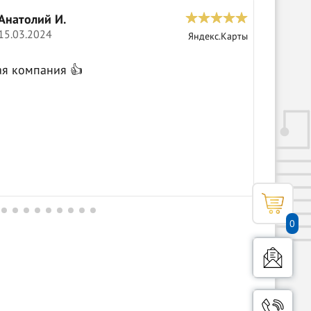
Анатолий И.
С
15.03.2024
0
Яндекс.Карты
Крутые 
ая компания 👍
0