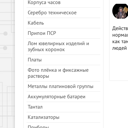
Корпуса часов
Анна Молочкова
Серебро техническое
08.04.2024
Яндекс.Карты
Кабель
цены, все быстро.
Действ
Припои ПСР
нормал
как та
Лом ювелирных изделий и
людей 
зубных коронок
Платы
Фото плёнка и фиксажные
растворы
Металлы платиновой группы
Аккумуляторные батареи
Тантал
Катализаторы
Приборы