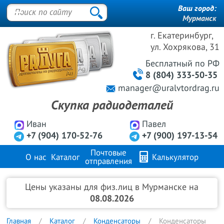
Ваш город:
Мурманск
г. Екатеринбург,
ул. Хохрякова, 31
Бесплатный
по РФ
8 (804) 333-50-35
manager@uralvtordrag.ru
Скупка радиодеталей
Иван
Павел
+7 (904) 170-52-76
+7 (900) 197-13-54
Почтовые
О нас
Каталог
Калькулятор
отправления
Продажа металлов
FAQ
Контакты
Цены указаны для физ.лиц в Мурманске на
08.08.2026
Главная
Каталог
Конденсаторы
Конденсаторы