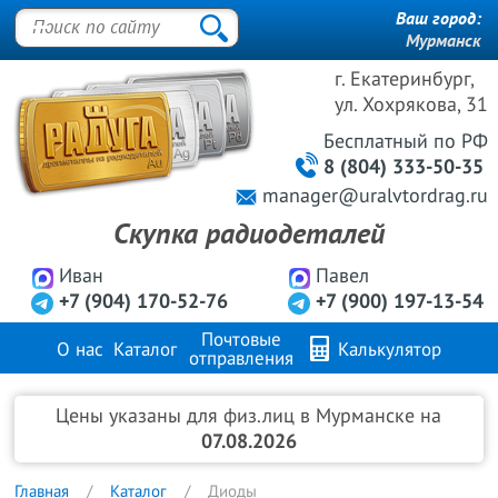
Ваш город:
Мурманск
г. Екатеринбург,
ул. Хохрякова, 31
Бесплатный
по РФ
8 (804) 333-50-35
manager@uralvtordrag.ru
Скупка радиодеталей
Иван
Павел
+7 (904) 170-52-76
+7 (900) 197-13-54
Почтовые
О нас
Каталог
Калькулятор
отправления
Продажа металлов
FAQ
Контакты
Цены указаны для физ.лиц в Мурманске на
07.08.2026
Главная
Каталог
Диоды