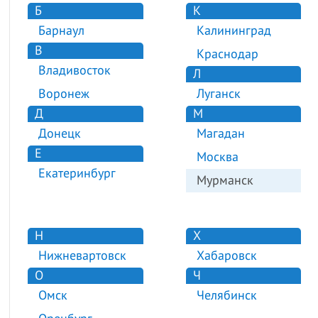
Б
К
Барнаул
Калининград
В
Краснодар
Владивосток
Л
Воронеж
Луганск
Д
М
Донецк
Магадан
Е
Москва
Екатеринбург
Мурманск
Н
Х
Нижневартовск
Хабаровск
О
Ч
Омск
Челябинск