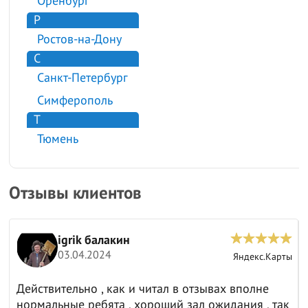
Оренбург
Р
Ростов-на-Дону
С
Санкт-Петербург
Симферополь
Т
Тюмень
Отзывы клиентов
igrik балакин
03.04.2024
ы
Яндекс.Карты
Действительно , как и читал в отзывах вполне
нормальные ребята , хороший зал ожидания , так